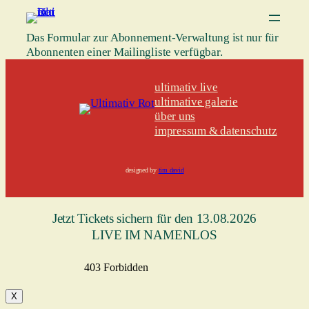
Zum
Inhalt
Das Formular zur Abonnement-Verwaltung ist nur für
springen
Abonnenten einer Mailingliste verfügbar.
ultimativ live
ultimative galerie
über uns
impressum & datenschutz
designed by
tim david
Jetzt Tickets sichern für den 13.08.2026
LIVE IM NAMENLOS
X